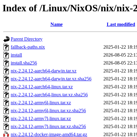
Index of /Linux/NixOS/nix/nix-2
Name
Last modified
Parent Directory
fallback-paths.nix
2025-01-22 18:1
install
2026-08-05 22:1
install.sha256
2026-08-05 22:1
nix-2.24.12-aarch64-darwin.tar.xz
2025-01-22 18:1
nix-2.24.12-aarch64-darwin.tar.xz.sha256
2025-01-22 18:1
nix-2.24.12-aarch64-linux.tar.xz
2025-01-22 18:1
nix-2.24.12-aarch64-linux.tar.xz.sha256
2025-01-22 18:1
nix-2.24.12-armv6l-linux.tar.xz
2025-01-22 18:1
nix-2.24.12-armv6l-linux.tar.xz.sha256
2025-01-22 18:1
nix-2.24.12-armv7l-linux.tar.xz
2025-01-22 18:1
nix-2.24.12-armv7l-linux.tar.xz.sha256
2025-01-22 18:1
nix-2.24.12-docker-image-amd64.tar.gz
2025-01-22 18:1