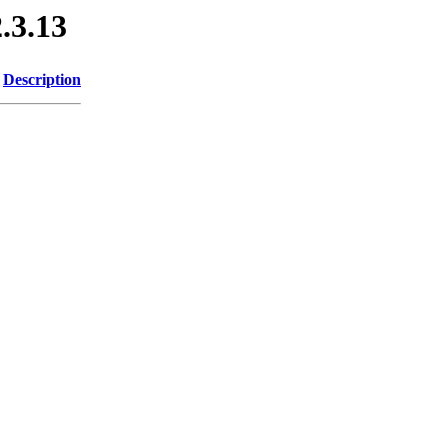
.3.13
Description