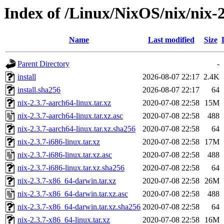
Index of /Linux/NixOS/nix/nix-2
Name
Last modified
Size
Parent Directory
-
install
2026-08-07 22:17
2.4K
install.sha256
2026-08-07 22:17
64
nix-2.3.7-aarch64-linux.tar.xz
2020-07-08 22:58
15M
nix-2.3.7-aarch64-linux.tar.xz.asc
2020-07-08 22:58
488
nix-2.3.7-aarch64-linux.tar.xz.sha256
2020-07-08 22:58
64
nix-2.3.7-i686-linux.tar.xz
2020-07-08 22:58
17M
nix-2.3.7-i686-linux.tar.xz.asc
2020-07-08 22:58
488
nix-2.3.7-i686-linux.tar.xz.sha256
2020-07-08 22:58
64
nix-2.3.7-x86_64-darwin.tar.xz
2020-07-08 22:58
26M
nix-2.3.7-x86_64-darwin.tar.xz.asc
2020-07-08 22:58
488
nix-2.3.7-x86_64-darwin.tar.xz.sha256
2020-07-08 22:58
64
nix-2.3.7-x86_64-linux.tar.xz
2020-07-08 22:58
16M