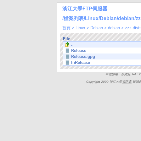
淡江大學FTP伺服器
/檔案列表/Linux/Debian/debian/zzz-
首頁
>
Linux
>
Debian
>
debian
>
zzz-dist
File
..
Release
Release.gpg
InRelease
單位聯絡：張維廷 Tel：262
Copyright 2009 淡江大學
資訊處
建議最