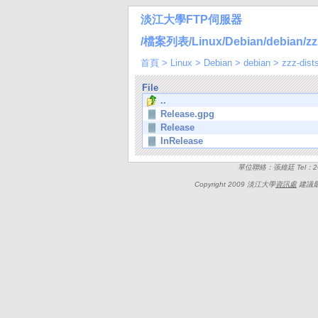
淡江大學FTP伺服器
/檔案列表/Linux/Debian/debian/zzz-
首頁
>
Linux
>
Debian
>
debian
>
zzz-dist
File
..
Release.gpg
Release
InRelease
單位聯絡：張維廷 Tel：262
Copyright 2009 淡江大學
資訊處
建議最