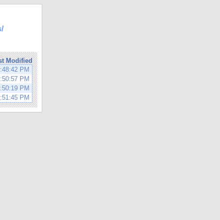
/
st Modified
8:48:42 PM
5:50:57 PM
5:50:19 PM
5:51:45 PM