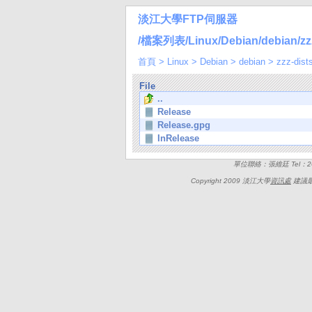
淡江大學FTP伺服器
/檔案列表/Linux/Debian/debian/zzz-
首頁
>
Linux
>
Debian
>
debian
>
zzz-dist
File
..
Release
Release.gpg
InRelease
單位聯絡：張維廷 Tel：262
Copyright 2009 淡江大學
資訊處
建議最