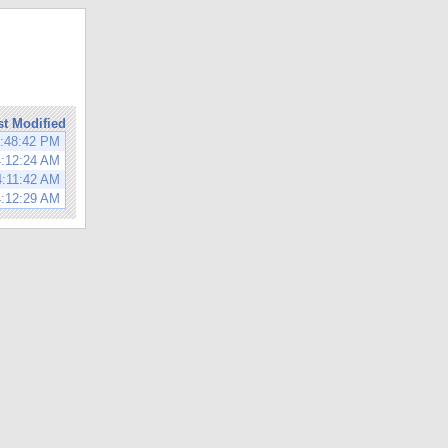
st Modified
8:48:42 PM
4:12:24 AM
4:11:42 AM
4:12:29 AM