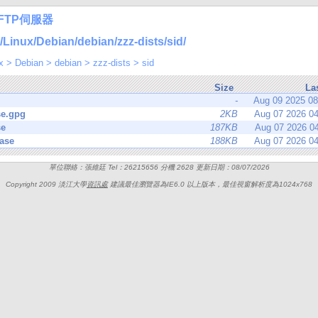
FTP伺服器
nux/Debian/debian/zzz-dists/sid/
x
>
Debian
>
debian
>
zzz-dists
>
sid
Size
La
-
Aug 09 2025 0
se.gpg
2KB
Aug 07 2026 0
se
187KB
Aug 07 2026 0
ase
188KB
Aug 07 2026 0
單位聯絡：張維廷 Tel：26215656 分機 2628 更新日期：08/07/2026
Copyright 2009 淡江大學
資訊處
建議最佳瀏覽器為IE6.0 以上版本，最佳視窗解析度為1024x768