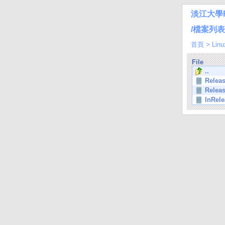
淡江大學
/檔案列表/Li
首頁
>
Linu
File
..
Relea
Relea
InRele