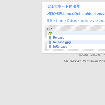
淡江大學FTP伺服器
/檔案列表/Linux/Debian/debian/zzz-
首頁
>
Linux
>
Debian
>
debian
>
zzz-dist
File
..
Release
Release.gpg
InRelease
單位聯絡：張維廷 Tel：262
Copyright 2009 淡江大學
資訊處
建議最