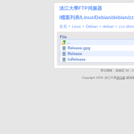
淡江大學FTP伺服器
/檔案列表/Linux/Debian/debian/zzz-
首頁
>
Linux
>
Debian
>
debian
>
zzz-dist
File
..
Release.gpg
Release
InRelease
單位聯絡：張維廷 Tel：262
Copyright 2009 淡江大學
資訊處
建議最