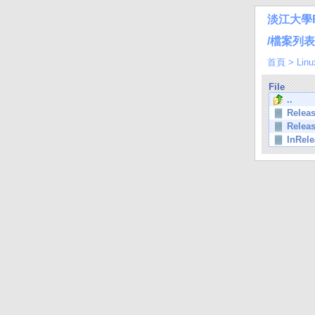
淡江大學
/檔案列表/Li
首頁
>
Linu
File
..
Relea
Relea
InRele