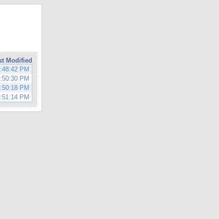
st Modified
8:48:42 PM
5:50:30 PM
5:50:18 PM
5:51:14 PM