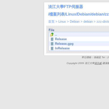
淡江大學FTP伺服器
/檔案列表/Linux/Debian/debian/zzz-d
首頁
>
Linux
>
Debian
>
debian
>
zzz-dist
File
..
Release
Release.gpg
InRelease
單位聯絡：張維廷 Tel：262
Copyright 2009 淡江大學
資訊處
建議最