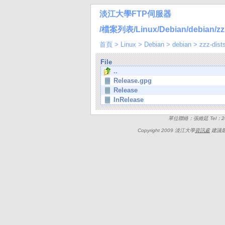
淡江大學FTP伺服器
/檔案列表/Linux/Debian/debian/zzz-d
首頁
>
Linux
>
Debian
>
debian
>
zzz-dist
File
..
Release.gpg
Release
InRelease
單位聯絡：張維廷 Tel：262
Copyright 2009 淡江大學
資訊處
建議最