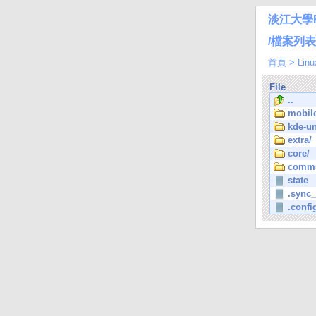
淡江大學
/檔案列表/L
首頁
>
Linu
File
..
mobil
kde-un
extra/
core/
commu
state
.sync
.confi