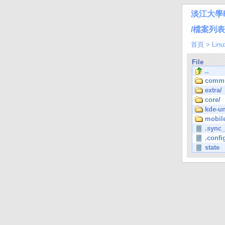
淡江大學
/檔案列表/L
首頁
>
Linu
File
..
commu
extra/
core/
kde-un
mobil
.sync
.confi
state