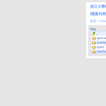
淡江大學
/檔案列表/L
首頁
>
Linu
File
..
sync-
overla
sync/
overla