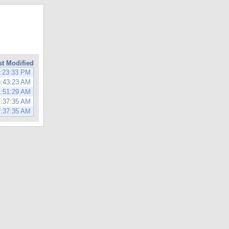
st Modified
1:23:33 PM
5:43:23 AM
1:51:29 AM
7:37:35 AM
7:37:35 AM