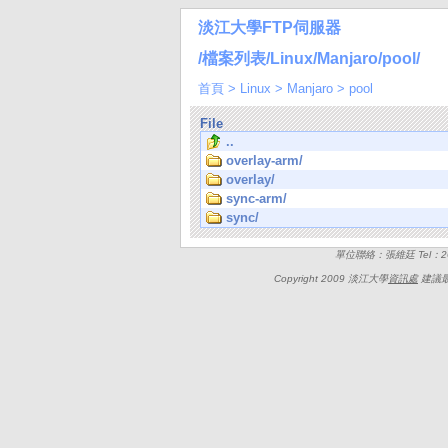
淡江大學FTP伺服器
/檔案列表/Linux/Manjaro/pool/
首頁
>
Linux
>
Manjaro
>
pool
File
..
overlay-arm/
overlay/
sync-arm/
sync/
單位聯絡：張維廷 Tel：262
Copyright 2009 淡江大學
資訊處
建議最