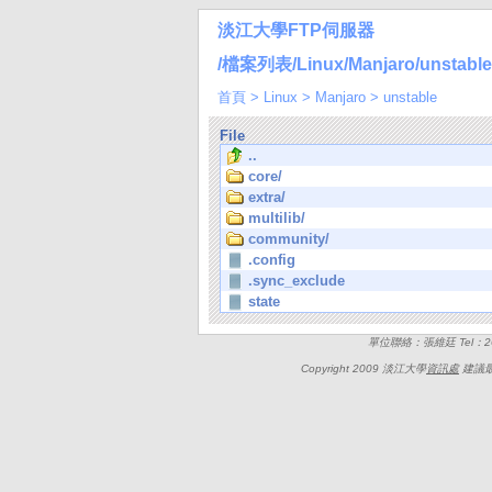
淡江大學FTP伺服器
/檔案列表/Linux/Manjaro/unstable
首頁
>
Linux
>
Manjaro
>
unstable
File
..
core/
extra/
multilib/
community/
.config
.sync_exclude
state
單位聯絡：張維廷 Tel：262
Copyright 2009 淡江大學
資訊處
建議最