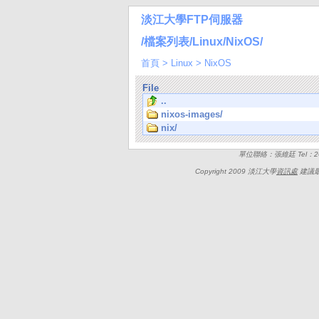
淡江大學FTP伺服器
/檔案列表/Linux/NixOS/
首頁
>
Linux
>
NixOS
File
..
nixos-images/
nix/
單位聯絡：張維廷 Tel：262
Copyright 2009 淡江大學
資訊處
建議最