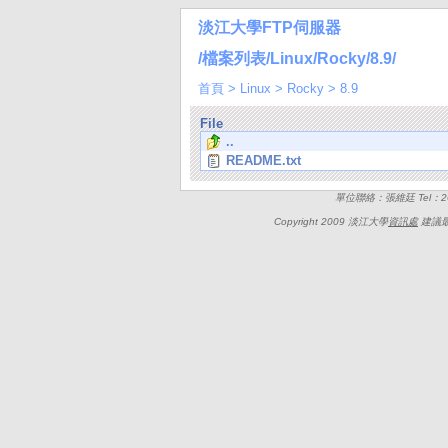
淡江大學FTP伺服器
/檔案列表/Linux/Rocky/8.9/
首頁
>
Linux
>
Rocky
>
8.9
File
..
README.txt
單位聯絡：張維廷 Tel：262
Copyright 2009 淡江大學
資訊處
建議最