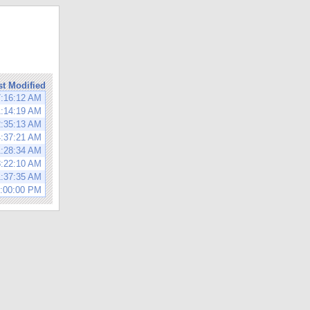
st Modified
7:16:12 AM
1:14:19 AM
2:35:13 AM
4:37:21 AM
1:28:34 AM
8:22:10 AM
1:37:35 AM
6:00:00 PM