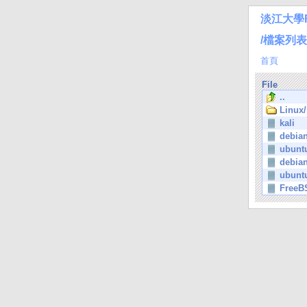
淡江大學
/檔案列表
首頁
File
..
Linux/
kali
debia
ubuntu
debia
ubunt
FreeB