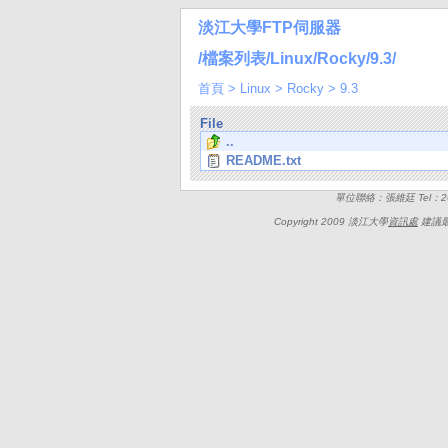
淡江大學FTP伺服器
/檔案列表/Linux/Rocky/9.3/
首頁
>
Linux
>
Rocky
>
9.3
File
..
README.txt
單位聯絡：張維廷 Tel：262
Copyright 2009 淡江大學
資訊處
建議最