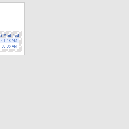
st Modified
2:01:48 AM
5:30:08 AM