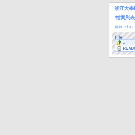
淡江大學
/檔案列表/L
首頁
>
Linu
File
..
READM