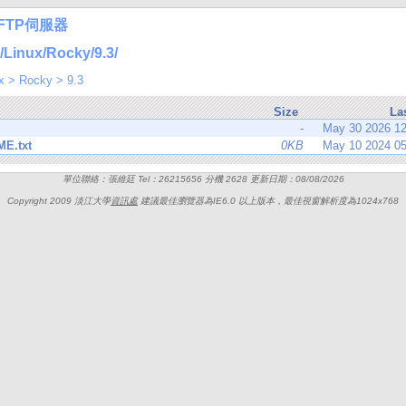
FTP伺服器
inux/Rocky/9.3/
x
>
Rocky
>
9.3
Size
La
-
May 30 2026 1
E.txt
0KB
May 10 2024 0
單位聯絡：張維廷 Tel：26215656 分機 2628 更新日期：08/08/2026
Copyright 2009 淡江大學
資訊處
建議最佳瀏覽器為IE6.0 以上版本，最佳視窗解析度為1024x768