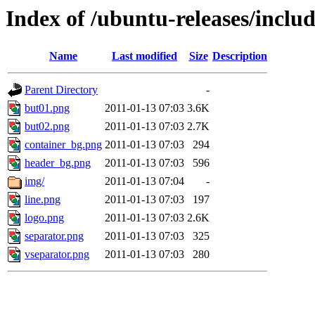
Index of /ubuntu-releases/incl
Name
Last modified
Size
Description
Parent Directory
-
but01.png
2011-01-13 07:03
3.6K
but02.png
2011-01-13 07:03
2.7K
container_bg.png
2011-01-13 07:03
294
header_bg.png
2011-01-13 07:03
596
img/
2011-01-13 07:04
-
line.png
2011-01-13 07:03
197
logo.png
2011-01-13 07:03
2.6K
separator.png
2011-01-13 07:03
325
vseparator.png
2011-01-13 07:03
280