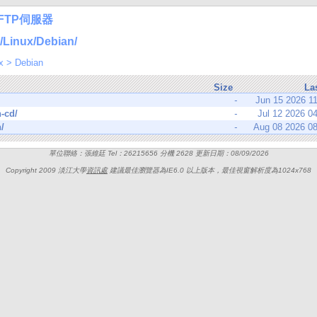
FTP伺服器
inux/Debian/
x
>
Debian
Size
La
-
Jun 15 2026 1
-cd/
-
Jul 12 2026 0
/
-
Aug 08 2026 0
單位聯絡：張維廷 Tel：26215656 分機 2628 更新日期：08/09/2026
Copyright 2009 淡江大學
資訊處
建議最佳瀏覽器為IE6.0 以上版本，最佳視窗解析度為1024x768