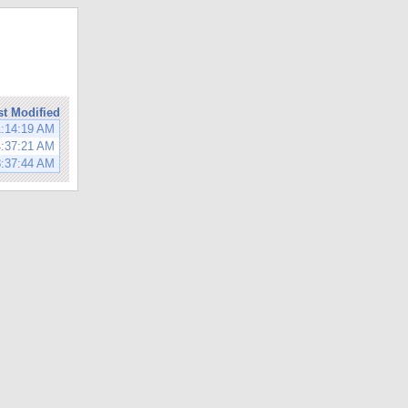
st Modified
1:14:19 AM
4:37:21 AM
8:37:44 AM