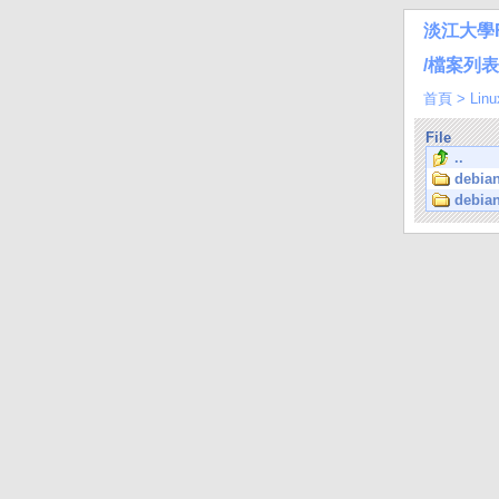
淡江大學
/檔案列表/L
首頁
>
Linu
File
..
debian
debian