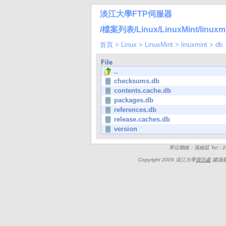
淡江大學FTP伺服器
/檔案列表/Linux/LinuxMint/linuxmi
首頁
>
Linux
>
LinuxMint
>
linuxmint
>
db
File
..
checksums.db
contents.cache.db
packages.db
references.db
release.caches.db
version
單位聯絡：張維廷 Tel：262
Copyright 2009 淡江大學
資訊處
建議最