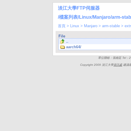
淡江大學FTP伺服器
/檔案列表/Linux/Manjaro/arm-stabl
首頁
>
Linux
>
Manjaro
>
arm-stable
>
ext
File
..
aarch64/
單位聯絡：張維廷 Tel：262
Copyright 2009 淡江大學
資訊處
建議最