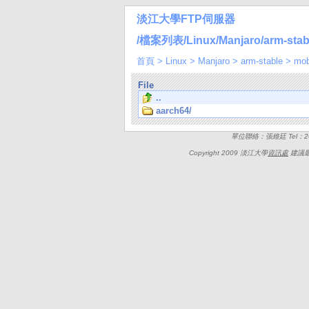
淡江大學FTP伺服器
/檔案列表/Linux/Manjaro/arm-stabl
首頁
>
Linux
>
Manjaro
>
arm-stable
>
mob
File
..
aarch64/
單位聯絡：張維廷 Tel：262
Copyright 2009 淡江大學
資訊處
建議最