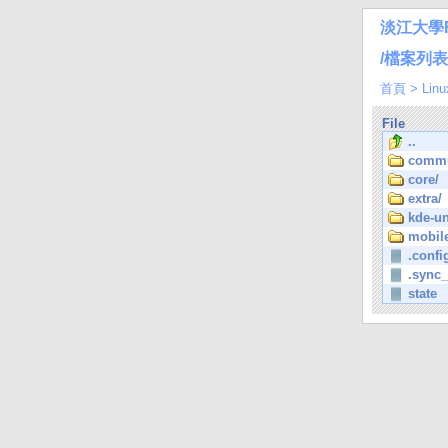
淡江大學
/檔案列表/L
首頁
>
Linu
File
..
commu
core/
extra/
kde-un
mobil
.confi
.sync
state