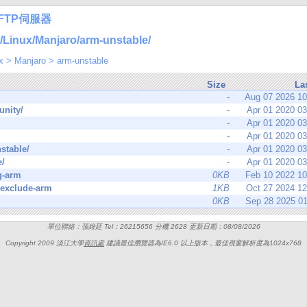
FTP伺服器
inux/Manjaro/arm-unstable/
x
>
Manjaro
>
arm-unstable
Size
La
-
Aug 07 2026 1
nity/
-
Apr 01 2020 0
-
Apr 01 2020 0
-
Apr 01 2020 0
stable/
-
Apr 01 2020 0
e/
-
Apr 01 2020 0
g-arm
0KB
Feb 10 2022 1
_exclude-arm
1KB
Oct 27 2024 1
0KB
Sep 28 2025 0
單位聯絡：張維廷 Tel：26215656 分機 2628 更新日期：08/08/2026
Copyright 2009 淡江大學
資訊處
建議最佳瀏覽器為IE6.0 以上版本，最佳視窗解析度為1024x768