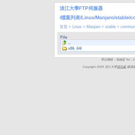
淡江大學FTP伺服器
/檔案列表/Linux/Manjaro/stable/c
首頁
>
Linux
>
Manjaro
>
stable
>
commun
File
..
x86_64/
單位聯絡：張維廷 Tel：262
Copyright 2009 淡江大學
資訊處
建議最