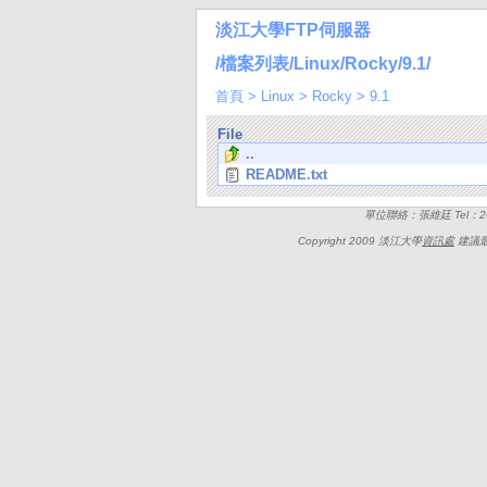
淡江大學FTP伺服器
/檔案列表/Linux/Rocky/9.1/
首頁
>
Linux
>
Rocky
>
9.1
File
..
README.txt
單位聯絡：張維廷 Tel：262
Copyright 2009 淡江大學
資訊處
建議最