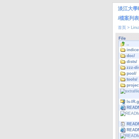
淡江大學
/檔案列表/L
首頁
>
Linu
File
..
indice
doc/
dists/
zzz-di
pool/
tools/
projec
ls-lR.
READM
READM
READM