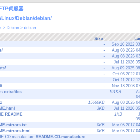
FTP伺服器
inux/Debian/debian/
x
>
Debian
>
debian
Size
La
-
Sep 16 2022 0
s/
-
Aug 08 2026 0
-
Aug 08 2026 0
-
Jul 11 2026 0
sts/
-
Aug 09 2025 0
-
Oct 06 2022 0
-
Oct 11 2012 1
t/
-
Nov 18 2008 0
extrafiles
191KB
A
0
gz
15660KB
Aug 08 2026 0
E.html
3KB
Jul 11 2026 0
README
1KB
J
05
E.mirrors.txt
0KB
Mar 05 2017 0
E.mirrors.html
0KB
Mar 05 2017 0
README.CD-manufacture