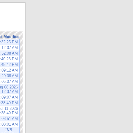
st Modified
3:32:25 PM
4:12:07 AM
3:52:08 AM
5:40:23 PM
8:48:42 PM
1:09:12 AM
2:29:08 AM
7:05:07 AM
ug 08 2026
4:12:37 AM
4:09:07 AM
5:38:49 PM
ul 11 2026
:38:49 PM
4:08:51 AM
4:08:01 AM
1KB