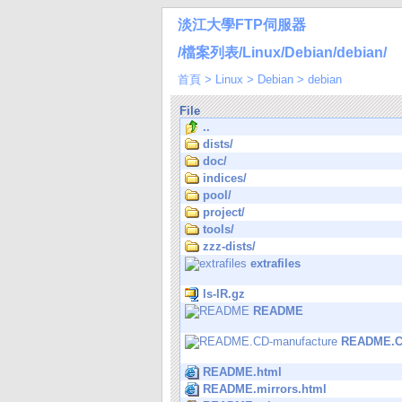
淡江大學FTP伺服器
/檔案列表/Linux/Debian/debian/
首頁
>
Linux
>
Debian
>
debian
File
..
dists/
doc/
indices/
pool/
project/
tools/
zzz-dists/
extrafiles
ls-lR.gz
README
README.C
README.html
README.mirrors.html