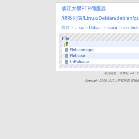
淡江大學FTP伺服器
/檔案列表/Linux/Debian/debian/zzz-
首頁
>
Linux
>
Debian
>
debian
>
zzz-dist
File
..
Release.gpg
Release
InRelease
單位聯絡：張維廷 Tel：262
Copyright 2009 淡江大學
資訊處
建議最