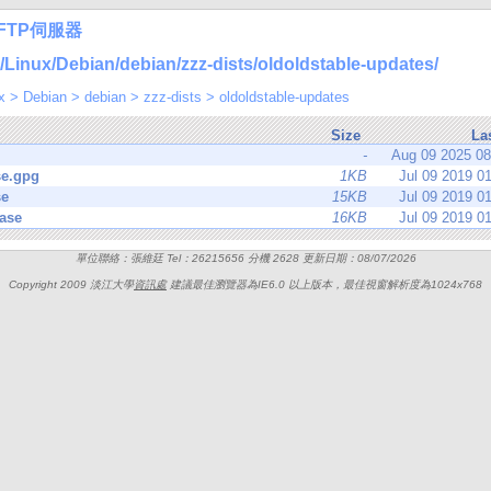
FTP伺服器
nux/Debian/debian/zzz-dists/oldoldstable-updates/
x
>
Debian
>
debian
>
zzz-dists
>
oldoldstable-updates
Size
La
-
Aug 09 2025 0
se.gpg
1KB
Jul 09 2019 0
se
15KB
Jul 09 2019 0
ase
16KB
Jul 09 2019 0
單位聯絡：張維廷 Tel：26215656 分機 2628 更新日期：08/07/2026
Copyright 2009 淡江大學
資訊處
建議最佳瀏覽器為IE6.0 以上版本，最佳視窗解析度為1024x768