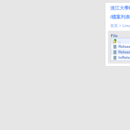
淡江大學
/檔案列表/Li
首頁
>
Linu
File
..
Relea
Relea
InRele