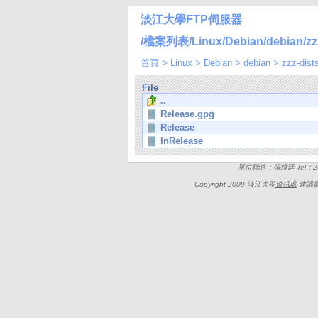
淡江大學FTP伺服器
/檔案列表/Linux/Debian/debian/zzz-
首頁
>
Linux
>
Debian
>
debian
>
zzz-dist
File
..
Release.gpg
Release
InRelease
單位聯絡：張維廷 Tel：262
Copyright 2009 淡江大學
資訊處
建議最