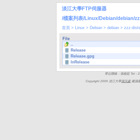
淡江大學FTP伺服器
/檔案列表/Linux/Debian/debian/zzz-
首頁
>
Linux
>
Debian
>
debian
>
zzz-dist
File
..
Release
Release.gpg
InRelease
單位聯絡：張維廷 Tel：262
Copyright 2009 淡江大學
資訊處
建議最