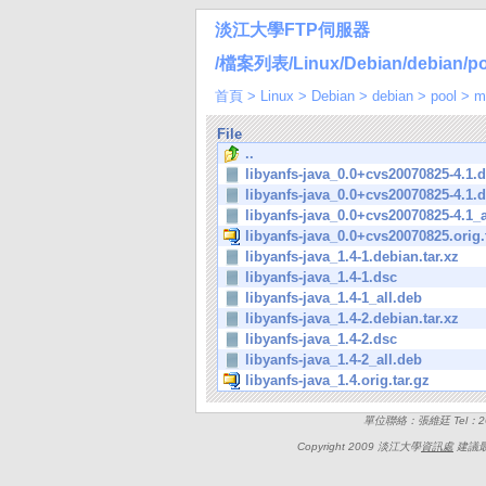
淡江大學FTP伺服器
/檔案列表/Linux/Debian/debian/pool/
首頁
>
Linux
>
Debian
>
debian
>
pool
>
m
File
..
libyanfs-java_0.0+cvs20070825-4.1.d
libyanfs-java_0.0+cvs20070825-4.1.
libyanfs-java_0.0+cvs20070825-4.1_a
libyanfs-java_0.0+cvs20070825.orig.
libyanfs-java_1.4-1.debian.tar.xz
libyanfs-java_1.4-1.dsc
libyanfs-java_1.4-1_all.deb
libyanfs-java_1.4-2.debian.tar.xz
libyanfs-java_1.4-2.dsc
libyanfs-java_1.4-2_all.deb
libyanfs-java_1.4.orig.tar.gz
單位聯絡：張維廷 Tel：262
Copyright 2009 淡江大學
資訊處
建議最