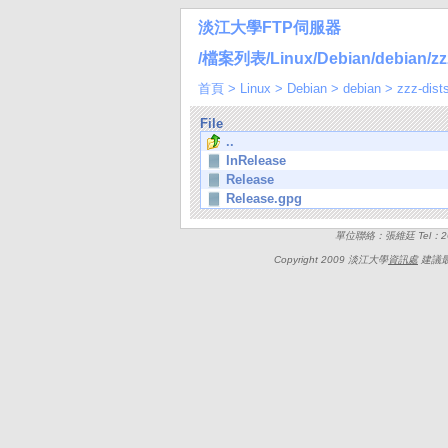
淡江大學FTP伺服器
/檔案列表/Linux/Debian/debian/zzz-
首頁
>
Linux
>
Debian
>
debian
>
zzz-dist
File
..
InRelease
Release
Release.gpg
單位聯絡：張維廷 Tel：262
Copyright 2009 淡江大學
資訊處
建議最