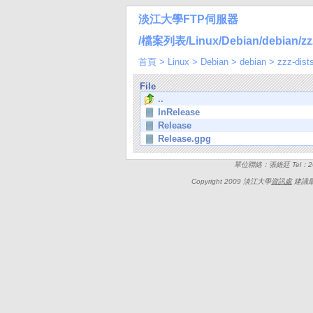
淡江大學FTP伺服器
/檔案列表/Linux/Debian/debian/zzz-
首頁
>
Linux
>
Debian
>
debian
>
zzz-dist
File
..
InRelease
Release
Release.gpg
單位聯絡：張維廷 Tel：262
Copyright 2009 淡江大學
資訊處
建議最