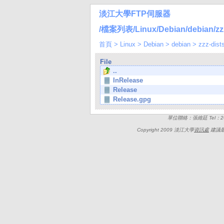
淡江大學FTP伺服器
/檔案列表/Linux/Debian/debian/zzz-
首頁
>
Linux
>
Debian
>
debian
>
zzz-dist
File
..
InRelease
Release
Release.gpg
單位聯絡：張維廷 Tel：262
Copyright 2009 淡江大學
資訊處
建議最