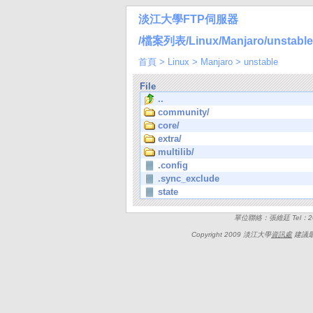
淡江大學FTP伺服器
/檔案列表/Linux/Manjaro/unstable
首頁
>
Linux
>
Manjaro
>
unstable
File
..
community/
core/
extra/
multilib/
.config
.sync_exclude
state
單位聯絡：張維廷 Tel：262
Copyright 2009 淡江大學
資訊處
建議最