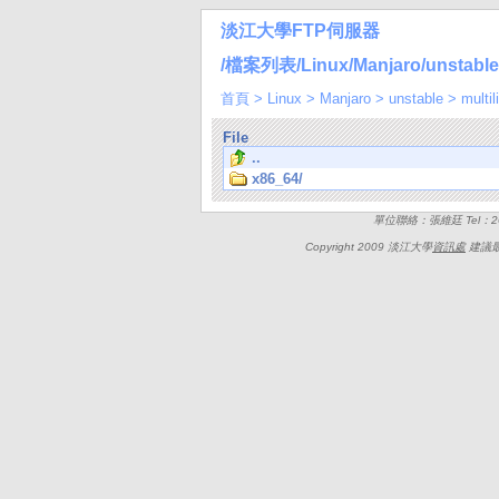
淡江大學FTP伺服器
/檔案列表/Linux/Manjaro/unstable/m
首頁
>
Linux
>
Manjaro
>
unstable
>
multil
File
..
x86_64/
單位聯絡：張維廷 Tel：262
Copyright 2009 淡江大學
資訊處
建議最