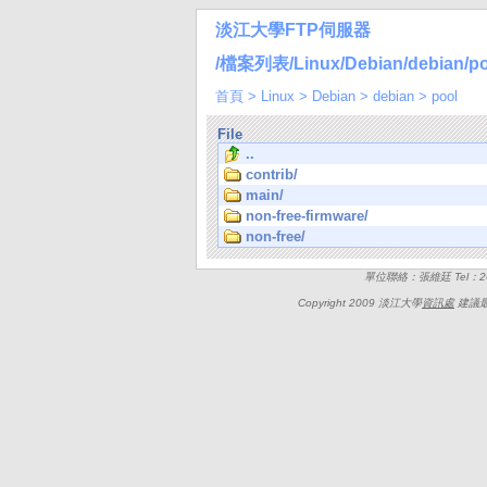
淡江大學FTP伺服器
/檔案列表/Linux/Debian/debian/po
首頁
>
Linux
>
Debian
>
debian
>
pool
File
..
contrib/
main/
non-free-firmware/
non-free/
單位聯絡：張維廷 Tel：262
Copyright 2009 淡江大學
資訊處
建議最