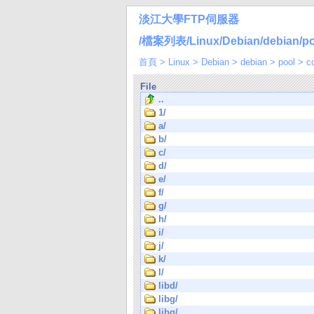
淡江大學FTP伺服器
/檔案列表/Linux/Debian/debian/poo
首頁
>
Linux
>
Debian
>
debian
>
pool
>
c
File
..
1/
a/
b/
c/
d/
e/
f/
g/
h/
i/
j/
k/
l/
libd/
libg/
libq/