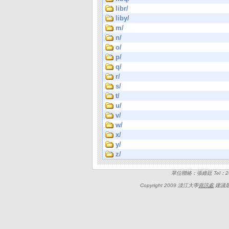
libr/
liby/
m/
n/
o/
p/
q/
r/
s/
t/
u/
v/
w/
x/
y/
z/
單位聯絡：張維廷 Tel：262
Copyright 2009 淡江大學
資訊處
建議最