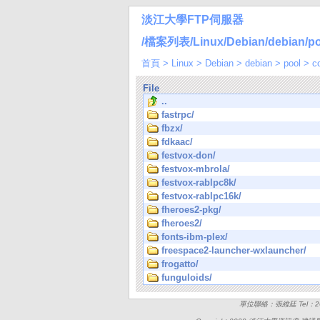
淡江大學FTP伺服器
/檔案列表/Linux/Debian/debian/pool
首頁
>
Linux
>
Debian
>
debian
>
pool
>
c
File
..
fastrpc/
fbzx/
fdkaac/
festvox-don/
festvox-mbrola/
festvox-rablpc8k/
festvox-rablpc16k/
fheroes2-pkg/
fheroes2/
fonts-ibm-plex/
freespace2-launcher-wxlauncher/
frogatto/
funguloids/
單位聯絡：張維廷 Tel：262