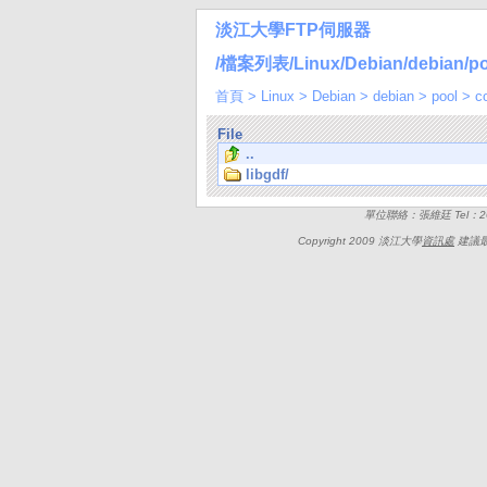
淡江大學FTP伺服器
/檔案列表/Linux/Debian/debian/pool
首頁
>
Linux
>
Debian
>
debian
>
pool
>
c
File
..
libgdf/
單位聯絡：張維廷 Tel：262
Copyright 2009 淡江大學
資訊處
建議最