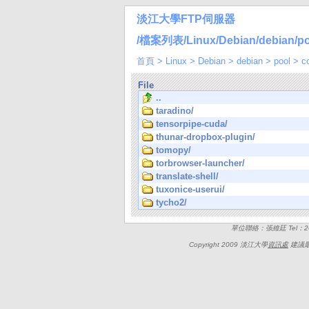
淡江大學FTP伺服器
/檔案列表/Linux/Debian/debian/pool
首頁
>
Linux
>
Debian
>
debian
>
pool
>
c
File
..
taradino/
tensorpipe-cuda/
thunar-dropbox-plugin/
tomopy/
torbrowser-launcher/
translate-shell/
tuxonice-userui/
tycho2/
單位聯絡：張維廷 Tel：262
Copyright 2009 淡江大學
資訊處
建議最