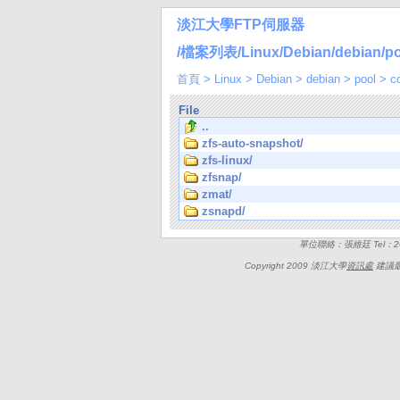
淡江大學FTP伺服器
/檔案列表/Linux/Debian/debian/pool
首頁
>
Linux
>
Debian
>
debian
>
pool
>
c
File
..
zfs-auto-snapshot/
zfs-linux/
zfsnap/
zmat/
zsnapd/
單位聯絡：張維廷 Tel：262
Copyright 2009 淡江大學
資訊處
建議最